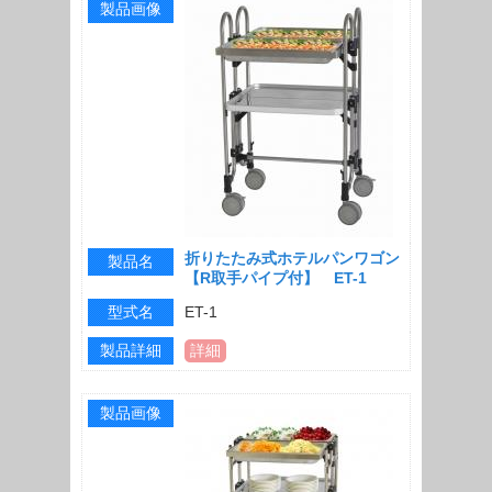
製品画像
折りたたみ式ホテルパンワゴン
製品名
【R取手パイプ付】 ET-1
型式名
ET-1
製品詳細
詳細
製品画像