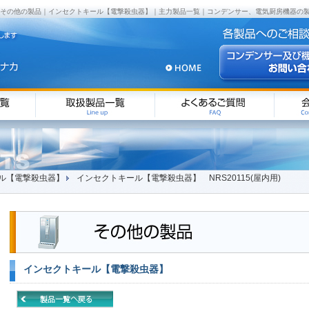
内用)｜その他の製品｜インセクトキール【電撃殺虫器】｜主力製品一覧｜コンデンサー、電気厨房機器の
ル【電撃殺虫器】
インセクトキール【電撃殺虫器】 NRS20115(屋内用)
インセクトキール【電撃殺虫器】