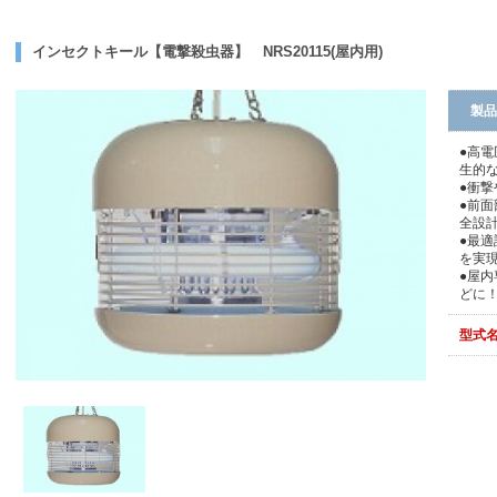
インセクトキール【電撃殺虫器】 NRS20115(屋内用)
製品
●高
生的
●衝
●前
全設
●最
を実
●屋
どに
型式