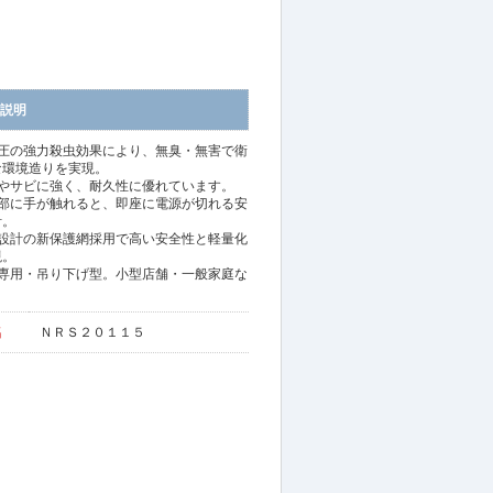
説明
電圧の強力殺虫効果により、無臭・無害で衛
な環境造りを実現。
撃やサビに強く、耐久性に優れています。
面部に手が触れると、即座に電源が切れる安
計。
適設計の新保護網採用で高い安全性と軽量化
現。
内専用・吊り下げ型。小型店舗・一般家庭な
！
名
ＮＲＳ２０１１５