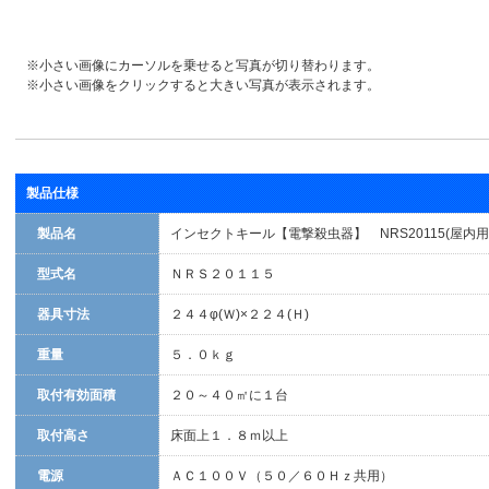
※小さい画像にカーソルを乗せると写真が切り替わります。
※小さい画像をクリックすると大きい写真が表示されます。
製品仕様
製品名
インセクトキール【電撃殺虫器】 NRS20115(屋内用
型式名
ＮＲＳ２０１１５
器具寸法
２４４φ(Ｗ)×２２４(Ｈ)
重量
５．０ｋｇ
取付有効面積
２０～４０㎡に１台
取付高さ
床面上１．８ｍ以上
電源
ＡＣ１００Ｖ（５０／６０Ｈｚ共用）