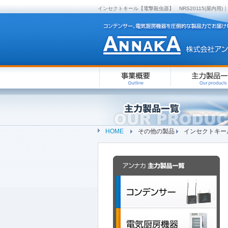
インセクトキール【電撃殺虫器】 NRS20115(屋
HOME
その他の製品
インセクトキー