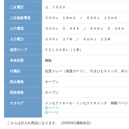
二次電圧
２，７００Ｖ
二次短絡電流
５０Ｈｚ １８ｍＡ ／ ６０Ｈｚ １５ｍＡ
入力電流
５０Ｈｚ ０．４４Ａ ／ ６０Ｈｚ ０．３４Ａ
入力電力
５０Ｈｚ ２７Ｗ ／ ６０Ｈｚ ２３Ｗ
使用ランプ
ＦＣＬ２０ＢＬ（１本）
本体材質
鋼板
付属品
虫受トレー（保護ガード）、引きひもスイッチ、吊り
税込価格
オープン
税抜価格
オープン
カタログ
インセクトキール・インセクトキャッチ 掲載ページ 
左ページ
右ページ
こちらは仕入れ商品になります。（2026/4/1価格改定）