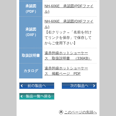
承認図
NH-606E 承認図(PDFファイ
（PDF）
ル)
NH-606E 承認図(DXFファイ
ル)
承認図
【右クリック→「名前を付け
（DXF）
てリンクを保存」で保存して
からご使用下さい】
遠赤外線ホットショーケー
取扱説明書
ス 取扱説明書 （336KB）
遠赤外線ホットショーケー
カタログ
ス 掲載ページ PDF
このページの先頭へ