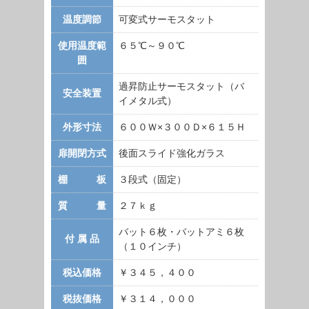
温度調節
可変式サーモスタット
使用温度範
６５℃～９０℃
囲
過昇防止サーモスタット（バ
安全装置
イメタル式）
外形寸法
６００Ｗ×３００Ｄ×６１５Ｈ
扉開閉方式
後面スライド強化ガラス
棚 板
３段式（固定）
質 量
２７ｋｇ
バット６枚・バットアミ６枚
付 属 品
（１０インチ）
税込価格
￥３４５，４００
税抜価格
￥３１４，０００