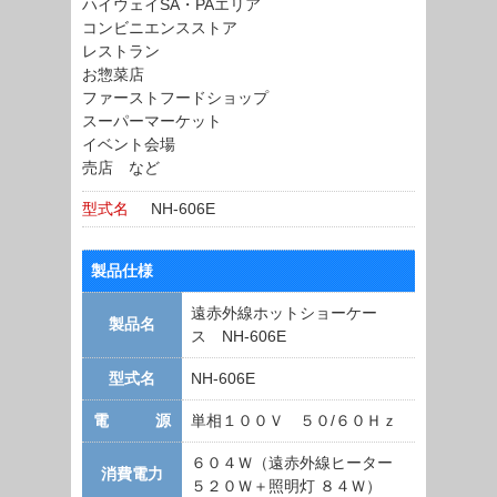
ハイウェイSA・PAエリア
コンビニエンスストア
レストラン
お惣菜店
ファーストフードショップ
スーパーマーケット
イベント会場
売店 など
型式名
NH-606E
製品仕様
遠赤外線ホットショーケー
製品名
ス NH-606E
型式名
NH-606E
電 源
単相１００Ｖ ５０/６０Ｈｚ
６０４Ｗ（遠赤外線ヒーター
消費電力
５２０Ｗ＋照明灯 ８４Ｗ）