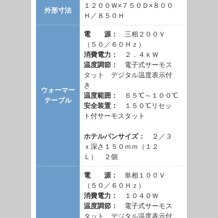
１２００Ｗ×７５０Ｄ×８００
外形寸法
Ｈ／８５０Ｈ
電 源：
三相２００Ｖ
（５０／６０Ｈｚ）
消費電力：
２．４ｋＷ
温度調節：
電子式サーモス
タット デジタル温度表示付
き
ウォーマー
温度範囲：
６５℃～１００℃
テーブル
安全装置：
１５０℃リセッ
ト付サーモスタット
ホテルパンサイズ：
２／３
ｘ深さ１５０ｍｍ（１２
Ｌ） ２個
電 源：
単相１００Ｖ
（５０／６０Ｈｚ）
消費電力：
１０４０Ｗ
温度調節：
電子式サーモス
タット デジタル温度表示付