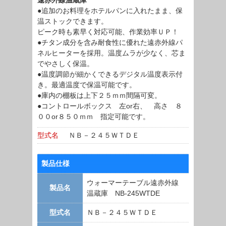
遠赤外線温蔵庫
●追加のお料理をホテルパンに入れたまま、保
温ストックできます。
ピーク時も素早く対応可能、作業効率ＵＰ！
●チタン成分を含み耐食性に優れた遠赤外線パ
ネルヒーターを採用。温度ムラが少なく、芯ま
でやさしく保温。
●温度調節が細かくできるデジタル温度表示付
き。最適温度で保温可能です。
●庫内の棚板は上下２５ｍｍ間隔可変。
●コントロールボックス 左or右、 高さ ８
００or８５０ｍｍ 指定可能です。
型式名
ＮＢ－２４５ＷＴＤＥ
製品仕様
ウォーマーテーブル遠赤外線
製品名
温蔵庫 NB-245WTDE
型式名
ＮＢ－２４５ＷＴＤＥ