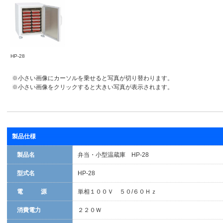
HP-28
※小さい画像にカーソルを乗せると写真が切り替わります。
※小さい画像をクリックすると大きい写真が表示されます。
製品仕様
製品名
弁当・小型温蔵庫 HP-28
型式名
HP-28
電 源
単相１００Ｖ ５０/６０Ｈｚ
消費電力
２２０Ｗ