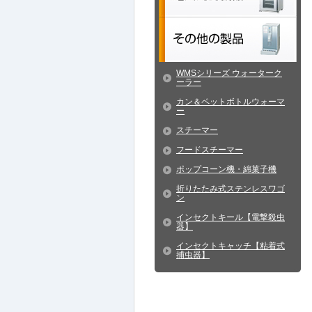
WMSシリーズ ウォーターク
ーラー
カン＆ペットボトルウォーマ
ー
スチーマー
フードスチーマー
ポップコーン機・綿菓子機
折りたたみ式ステンレスワゴ
ン
インセクトキール【電撃殺虫
器】
インセクトキャッチ【粘着式
捕虫器】