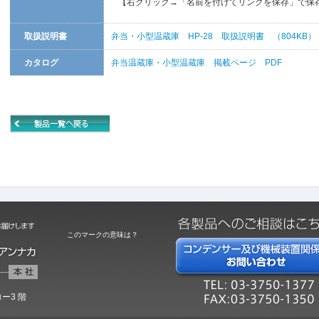
【右クリック→「名前を付けてリンクを保存」で保
取扱説明書
弁当・小型温蔵庫 HP-28 取扱説明書 （804KB）
カタログ
弁当温蔵庫・小型温蔵庫 掲載ページ PDF
このマークの意味は？
ー3 階