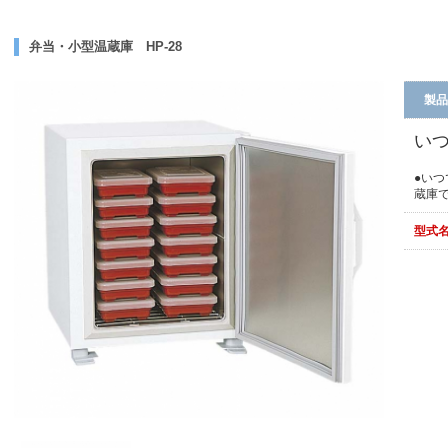
弁当・小型温蔵庫 HP-28
製品
い
●い
蔵庫
型式