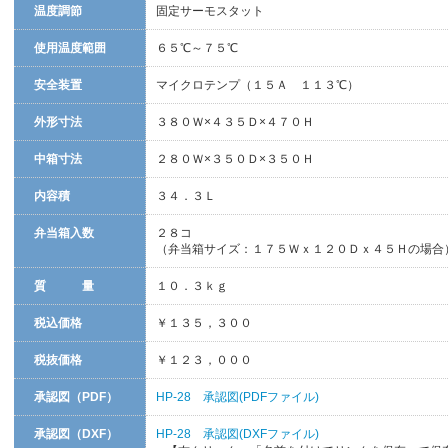
温度調節
固定サーモスタット
使用温度範囲
６５℃～７５℃
安全装置
マイクロテンプ（１５Ａ １１３℃）
外形寸法
３８０Ｗ×４３５Ｄ×４７０Ｈ
中箱寸法
２８０Ｗ×３５０Ｄ×３５０Ｈ
内容積
３４．３Ｌ
弁当箱入数
２８コ
（弁当箱サイズ：１７５Ｗｘ１２０Ｄｘ４５Ｈの場合
質 量
１０．３ｋｇ
税込価格
￥１３５，３００
税抜価格
￥１２３，０００
承認図（PDF）
HP-28 承認図(PDFファイル)
承認図（DXF）
HP-28 承認図(DXFファイル)